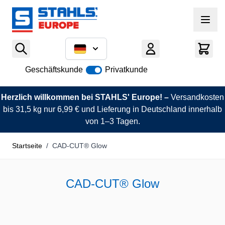
Zum Inhalt springen
Geschäftskunde
Privatkunde
Herzlich willkommen bei STAHLS' Europe! –
Versandkosten
bis 31,5 kg nur 6,99 € und Lieferung in Deutschland innerhalb
von 1–3 Tagen.
Startseite
/
CAD-CUT® Glow
CAD-CUT® Glow