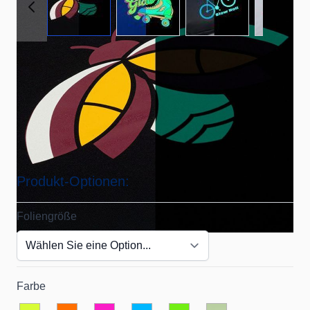
Erstelle Shirts, die im Dunkeln leuchten!
Artikelnummer
Glow
Lieferzeit: 2-3 Tage
Produkt-Optionen:
Foliengröße
Farbe