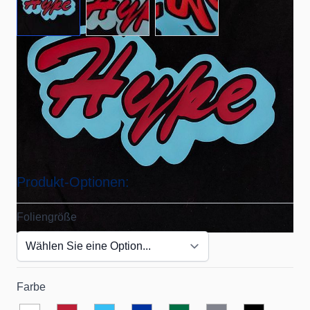
3D-Flexfolie mit
!
Sublimationsblocker Eigenschaften
Artikelnummer
Silicone-500
Lieferzeit: 2-3 Tage
Produkt-Optionen:
Foliengröße
Farbe