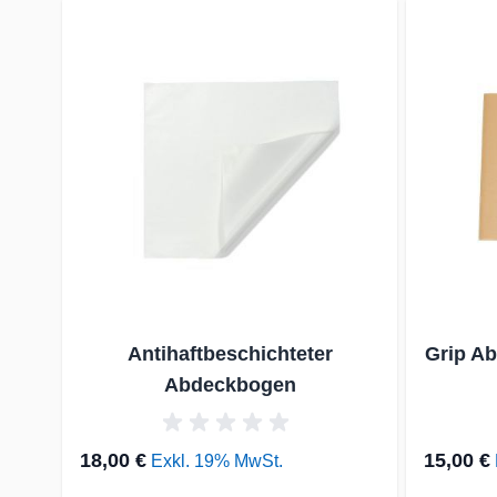
Mit der Tabulatortaste können Sie durch die Elemente d
Clicken, um das Karussell zu überspringen
Clicken, um zur Karussell-Navigation zu gelangen
Antihaftbeschichteter
Grip Ab
Abdeckbogen
18,00 €
15,00 €
Exkl. 19% MwSt.