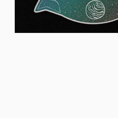
sogar fotorealistische Motive oder Farbverläufe m
erstellen!