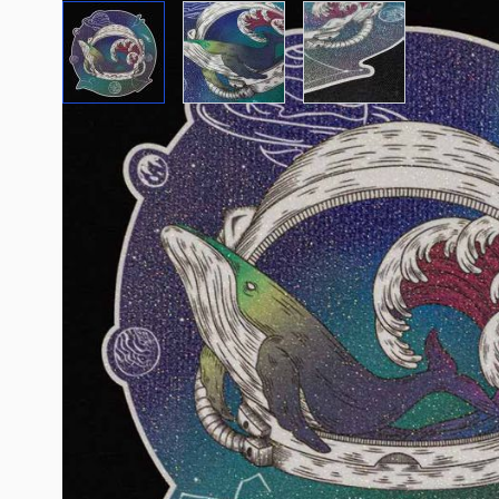
View larger image
View larger image
View larger image
Beschreibung /
CAD-COLOR® Glitter
CAD-COLOR® Glitter
erlaubt es dir, Textilien mit fotorealistischen Mot
außergewöhnlichen Glitzereffekten zu veredeln.
Hingucker-Textilveredelungen mit Glitzerpartikel
Um neben der Konkurrenz herauszustechen, müs
auf den ersten Blick auffallen. Glitzerfolien wi
Flake machen das möglich – und mit CAD-COLO