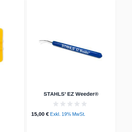
russell überspringen oder direkt zur Karussellnavigation wechs
STAHLS’ EZ Weeder®
C
15,00 €
Exkl. 19% MwSt.
2
Ab
Regu