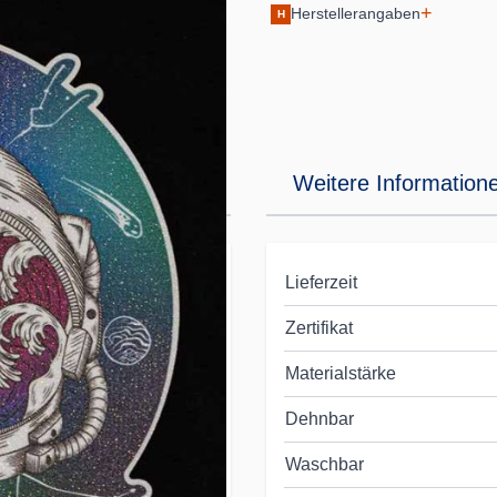
+
Herstellerangaben
H
Weitere Information
Lieferzeit
iven und
Zertifikat
Materialstärke
n!
sen deine Textilien
Dehnbar
e CAD-CUT® Glitter
Waschbar
R® Glitter kannst du