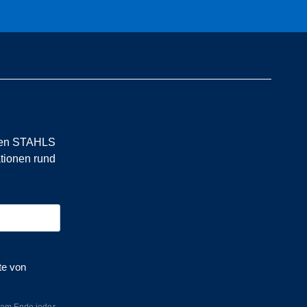
 den STAHLS
ationen rund
te von