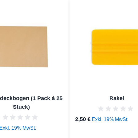
es Karussells navigieren. Mit den Skip-Links können Sie das Ka
deckbogen (1 Pack à 25
Rakel
Stück)
2,50 €
Exkl. 19% MwSt.
Exkl. 19% MwSt.