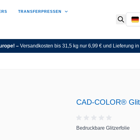
ERS
TRANSFERPRESSEN
urope! –
Versandkosten bis 31,5 kg nur 6,99 € und Lieferung i
CAD-COLOR® Glit
Bedruckbare Glitzerfolie