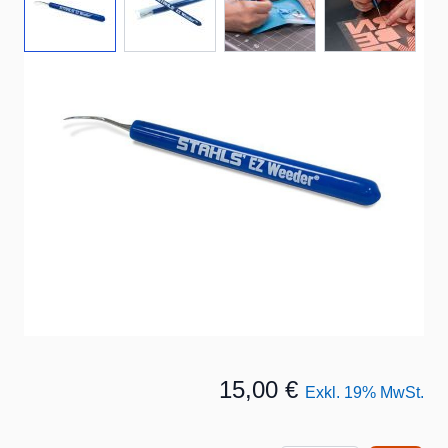
Ergonomisches Entgitterungswerkzeug
Der STAHLS' EZ Weeder® liegt bequem in der Hand.
Dank seines gebogenen Hakens entfernt es mühelos
Folienreste aus feinen Mustern und Motiven.
Artikelnummer
13695
Lieferzeit: 2-3 Tage
15,00 €
Exkl. 19% MwSt.