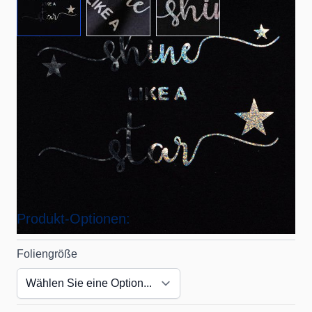
Erschaffe einen einzigartigen Metallic-Effekt – perfekt
kombinierbar mit Transferdrucken und anderen CAD-
CUT® Folien!
Artikelnummer
Transfer-Foil
Lieferzeit: 2-3 Tage
Produkt-Optionen:
Foliengröße