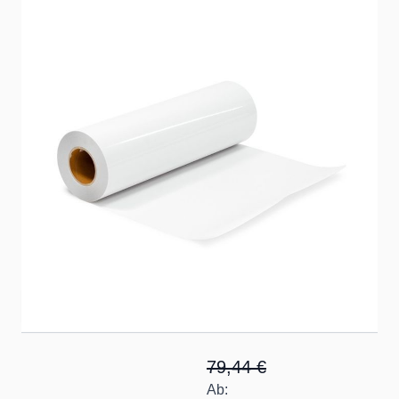
Hitzebeständige Übertragungsfolie, die für die
Anwendung fast aller CAD-COLOR® Produkte benötigt
wird
Artikelnummer
Magic-Mask-High
Lieferzeit: 2-3 Tage
Optionen
Foliengröße
79,44 €
Ab: