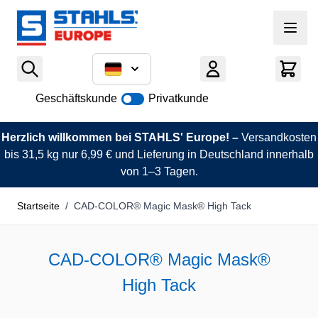
Zum Inhalt springen
Geschäftskunde
Privatkunde
Herzlich willkommen bei STAHLS' Europe! –
Versandkosten
bis 31,5 kg nur 6,99 € und Lieferung in Deutschland innerhalb
von 1–3 Tagen.
Startseite
/
CAD-COLOR® Magic Mask® High Tack
CAD-COLOR® Magic Mask®
High Tack