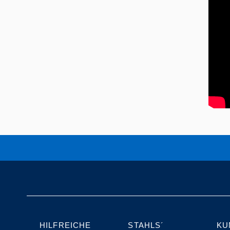
HILFREICHE
STAHLS´
KU