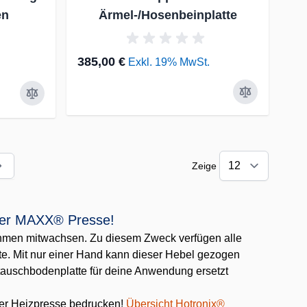
en
Ärmel-/Hosenbeinplatte
385,00 €
Exkl. 19% MwSt.
Zeige
de die Seite
oder MAXX® Presse!
ehmen mitwachsen. Zu diesem Zweck verfügen alle
e. Mit nur einer Hand kann dieser Hebel gezogen
ustauschbodenplatte für deine Anwendung ersetzt
ner Heizpresse bedrucken!
Übersicht Hotronix®