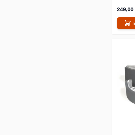
249,00
I