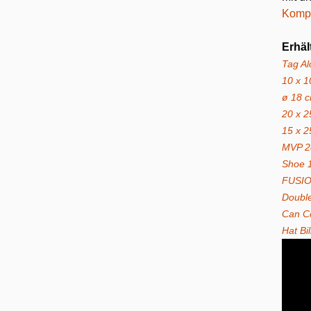
Kompa
Erhäl
Tag A
10 x 1
ø 18 
20 x 2
15 x 2
MVP 2
Shoe 
FUSIO
Double
Can C
Hat Bil