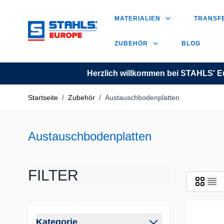
Zum Inhalt springen
MATERIALIEN
TRANSF
ZUBEHÖR
BLOG
Herzlich willkommen bei STAHLS' E
Startseite
/
Zubehör
/
Austauschbodenplatten
Austauschbodenplatten
FILTER
Zur Produktliste springen
Kategorie