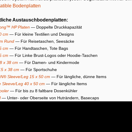
tible Bodenplatten
tliche Austauschbodenplatten:
long™ HP Platen
— Doppelte Druckkapazität
0 cm
— Für kleine Textilien und Designs
cm Rund
— Für Reisetaschen, Seesäcke
5 cm
— Für Handtaschen, Tote Bags
5 cm
— Für Linke Brust-Logos oder Hoodie-Taschen
8 x 38 cm
— Für Damen- und Kindermode
15 x 38 cm
— Für Sportschuhe
N® Sleeve/Leg 15 x 50 cm
— Für längliche, dünne Items
 Sleeve/Leg 40 x 50 cm
— Für längliche Items
ooler
— Für bis zu 8 faltbare Dosenkühler
l
— Unter- oder Oberseite von Huträndern, Basecaps