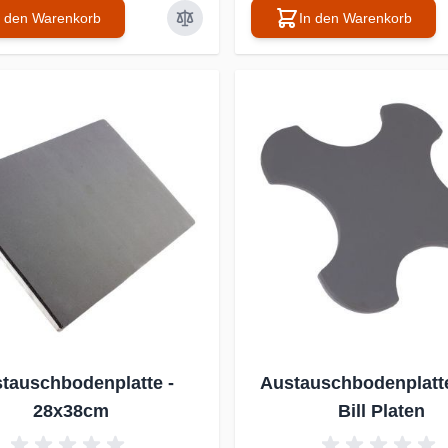
n den Warenkorb
In den Warenkorb
tauschbodenplatte -
Austauschbodenplatte
28x38cm
Bill Platen