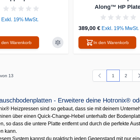
Along™ HP Plat
Exkl. 19% MwSt.
389,00 €
Exkl. 19% MwSt.
n den Warenkorb
In den Warenkorb
von
13
1
2
Sie lesen gera
Seite
auschbodenplatten - Erweitere deine Hotronix® 
nix® Heizpressen sind so gebaut, dass sie mit deinem Untern
inen über einen Quick-Change-Hebel unterhalb der Bodenplatt
n, so dass die untere Platte entfernt und durch die perfekte A
n kann.
iesem System kannst du praktisch jeden Gegenstand mit nur ei