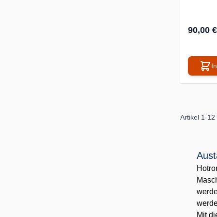
90,00 €
I
Artikel
1
-
12
Aust
Hotro
Masch
werde
werde
Mit d