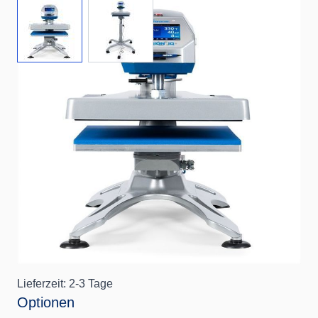
View larger image
View larger image
Mit der Hotronix® Air Fusion IQ® wird Textildruck
beinahe mühelos.
Diese pneumatische Transferpresse wird gemeinsam
mit einem Kompressor betrieben und erlaubt dir, mit
100%iger Präzision zu drucken.
Artikelnummer
Hotronix Air Fusion IQ
40x50cm
Lieferzeit: 2-3 Tage
Optionen