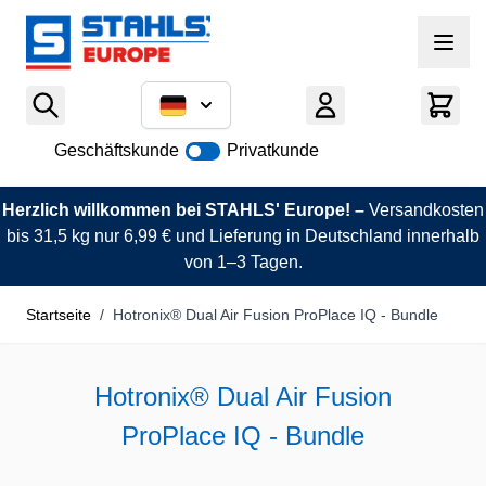
Zum Inhalt springen
Geschäftskunde
Privatkunde
Herzlich willkommen bei STAHLS' Europe! –
Versandkosten
bis 31,5 kg nur 6,99 € und Lieferung in Deutschland innerhalb
von 1–3 Tagen.
Startseite
/
Hotronix® Dual Air Fusion ProPlace IQ - Bundle
Hotronix® Dual Air Fusion
ProPlace IQ - Bundle