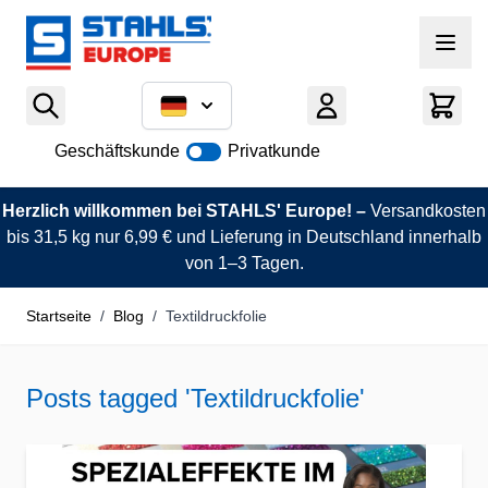
Zum Inhalt springen
Geschäftskunde
Privatkunde
Herzlich willkommen bei STAHLS' Europe! –
Versandkosten
bis 31,5 kg nur 6,99 € und Lieferung in Deutschland innerhalb
von 1–3 Tagen.
Startseite
/
Blog
/
Textildruckfolie
Posts tagged 'Textildruckfolie'